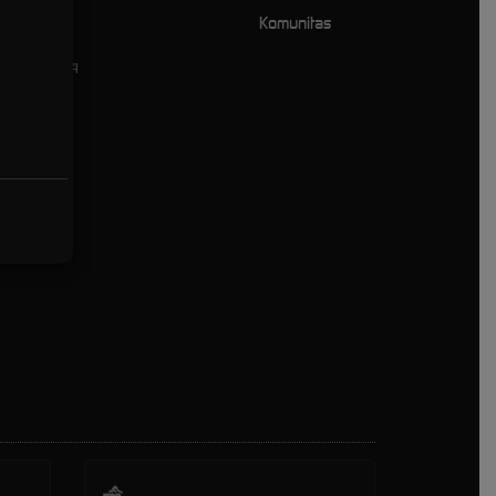
n
Komunitas
2164365944