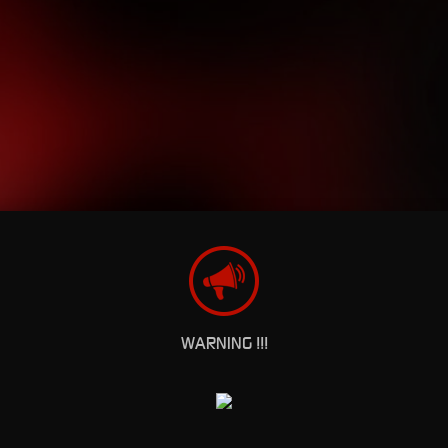
WARNING !!!
baru 2026
0 Game Viral Terbaru 2026