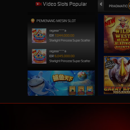
Video Slots Popular
PEMENANG MESIN SLOT
ragasa****a
IDR
7,044,000.00
Starlight Princess Super Scatter
ragasa****a
IDR
6,045,000.00
Starlight Princess Super Scatter
j**u
IDR
4,732,000.00
Sweet Bonanza Super Scatter
tera****7
IDR
2,482,560.00
Mahjong Wins 3 – Black
Scatter
ragasa****a
IDR
2,260,000.00
Starlight Princess Super Scatter