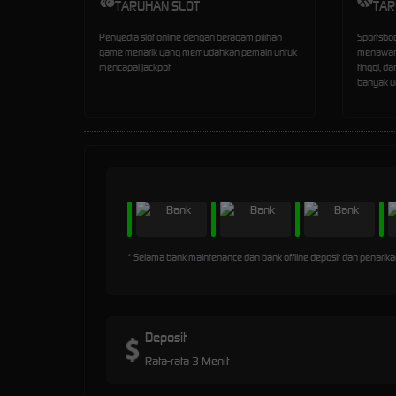
TARUHAN SLOT
TAR
Penyedia slot online dengan beragam pilihan
Sportsboo
game menarik yang memudahkan pemain untuk
menawark
mencapai jackpot
tinggi, d
banyak u
* Selama bank maintenance dan bank offline deposit dan penarikan
Deposit
Rata-rata 3 Menit