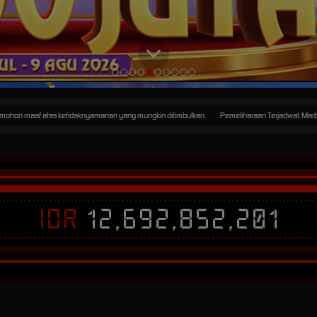
af atas ketidaknyamanan yang mungkin ditimbulkan.
Pemeliharaan Terjadwal: MarbleX pada 3
IDR
12,692,852,201