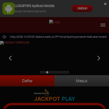
×
LUXURY89 Aplikasi Mobile
UNDUH
Jangan tampilkan lagi hari ini
ampai 30-Sep-2026 14.59.59. Selama waktu ini, PP Virtual Sports permainan tidak akan tersedi
Daftar
Masuk
JACKPOT
PLAY