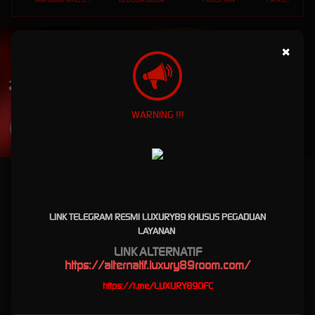
UNDUH
×
LUXURY89 APP
Nikmati berbagai permainan dalam satu
genggaman
WARNING !!!
UNDUH
PANDUAN INSTALASI
Luxury89 Robot Biru Turbo X500 Game Viral Terbaru
2026
LINK TELEGRAM RESMI LUXURY89 KHUSUS PEGADUAN
LAYANAN
Luxury89 Robot Biru Turbo X500
LINK ALTERNATIF
Game Viral Terbaru 2026
https://
alternatif.luxury89room.com
/
https://t.me/LUXURY89OFC