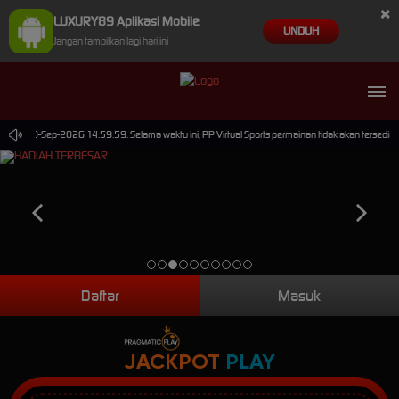
×
LUXURY89 Aplikasi Mobile
UNDUH
Jangan tampilkan lagi hari ini
ampai 30-Sep-2026 14.59.59. Selama waktu ini, PP Virtual Sports permainan tidak akan tersedi
Daftar
Masuk
JACKPOT
PLAY