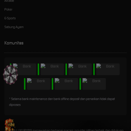
Arcade
Poker
E-Sports
Sabung Ayam
Komunitas
* Selama bank maintenance dan bank offline deposit dan penarikan tidak dapat
diproses
©2026 LUXURY89 menawarkan berbagai macam provider pilihan terbaik dan didukung