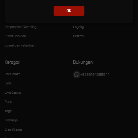
Kebijaksanaan
Platform
OK
Tentang LUXURY89
Promosi
Responsible Gambling
Loyalty
Pusat Bantuan
Referral
Syarat dan Ketentuan
Kategori
Dukungan
Hot Games
+6282164365944
Slots
Live Casino
Race
Togel
Olahraga
Crash Game