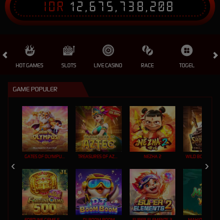
IDR
12,675,738,208
HOT GAMES
SLOTS
LIVE CASINO
RACE
TOGEL
OL
GAME POPULER
GATES OF OLYMPUS POP
TREASURES OF AZTEC
NEZHA 2
FORTUNE GEMS 500
DJ BOOM BOOM
SUPER ELEMENTS 2
MAHJONG WAYS