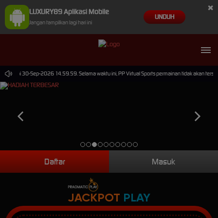
×
LUXURY89 Aplikasi Mobile
UNDUH
Jangan tampilkan lagi hari ini
59 sampai 30-Sep-2026 14.59.59. Selama waktu ini, PP Virtual Sports permainan tidak akan ter
Daftar
Masuk
JACKPOT
PLAY