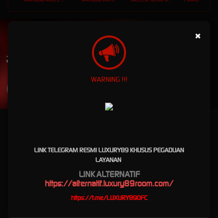
UNDUH
×
LUXURY89 APP
Nikmati berbagai permainan dalam satu
genggaman
WARNING !!!
UNDUH
PANDUAN INSTALASI
Luxury89 Robot Biru Turbo X500 Game Viral Terbaru
2026
LINK TELEGRAM RESMI LUXURY89 KHUSUS PEGADUAN
LAYANAN
Luxury89 Robot Biru Turbo X500
LINK ALTERNATIF
Game Viral Terbaru 2026
https://
alternatif.luxury89room.com
/
https://t.me/LUXURY89OFC