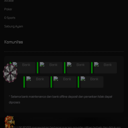
Arcade
Poker
E-Sports
Sabung Ayam
Komunitas
* Selama bank maintenance dan bank offline deposit dan penarikan tidak dapat
diproses
©2026 LUXURY89 menawarkan berbagai macam provider pilihan terbaik dan didukung