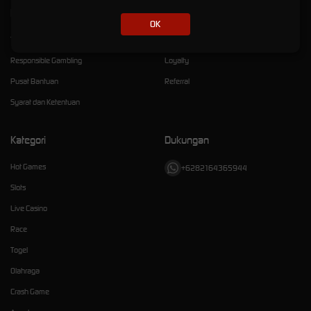
Kebijaksanaan
Platform
OK
Tentang LUXURY89
Promosi
Responsible Gambling
Loyalty
Pusat Bantuan
Referral
Syarat dan Ketentuan
Kategori
Dukungan
Hot Games
+6282164365944
Slots
Live Casino
Race
Togel
Olahraga
Crash Game